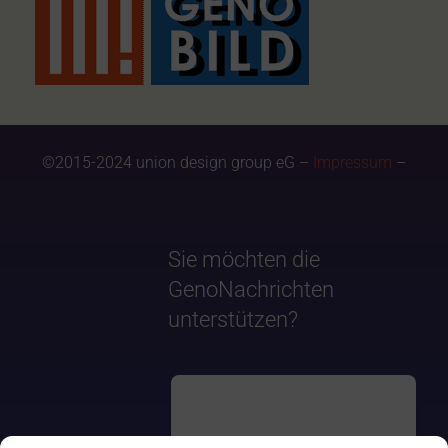
©2015-2024 union design group eG –
Impressum
–
Sie möchten die
GenoNachrichten
unterstützen?