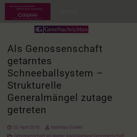
Startseite
Als Genossenschaft
getarntes
Schneeballsystem –
Strukturelle
Generalmängel zutage
getreten
20. April 2018
Matthias Günkel
Genossenschaft als Marke
,
Kapitalanlage Genossenschaft
,