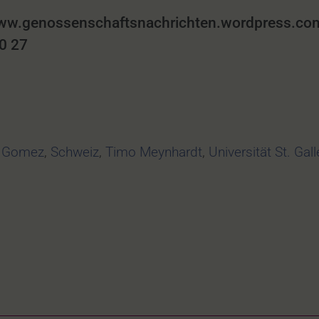
w.genossenschaftsnachrichten.wordpress.com
60 27
r Gomez
,
Schweiz
,
Timo Meynhardt
,
Universität St. Gal