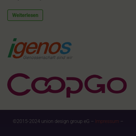
Weiterlesen
©2015-2024 union design group eG –
Impressum
–