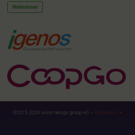
Weiterlesen
©2015-2024 union design group eG –
Impressum
–