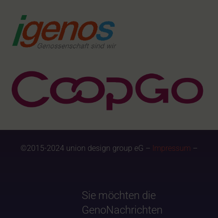
©2015-2024 union design group eG –
Impressum
–
Sie möchten die
GenoNachrichten