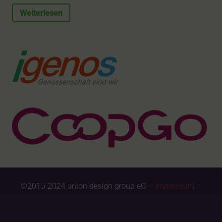
Weiterlesen
©2015-2024 union design group eG –
Impressum
–