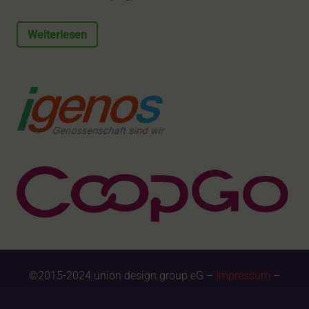
Weiterlesen
©2015-2024 union design group eG –
Impressum
–