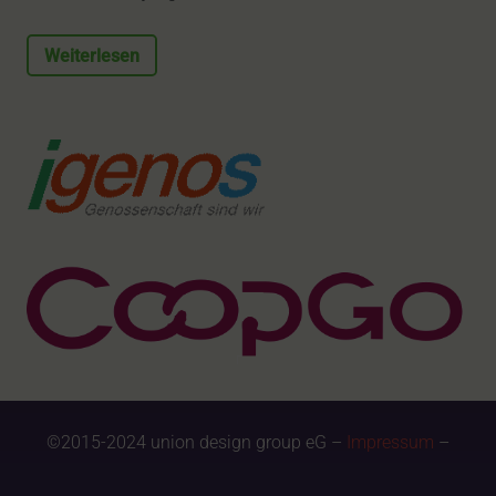
Weiterlesen
©2015-2024 union design group eG –
Impressum
–