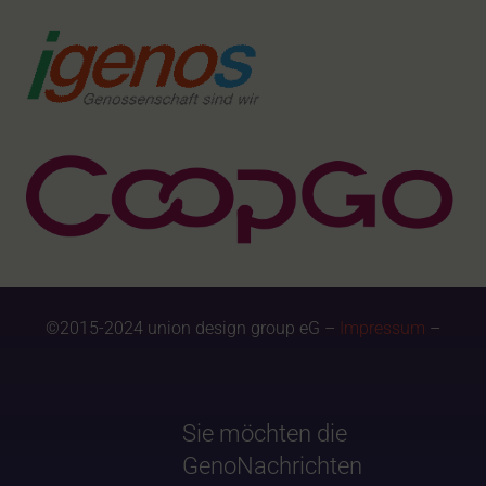
©2015-2024 union design group eG –
Impressum
–
Sie möchten die
GenoNachrichten