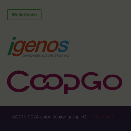
Weiterlesen
©2015-2024 union design group eG –
Impressum
–