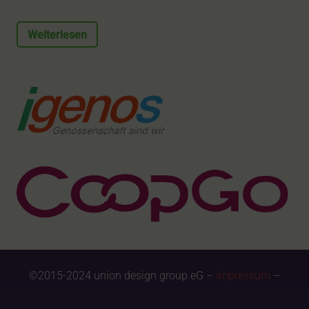
Weiterlesen
©2015-2024 union design group eG –
Impressum
–