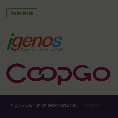
Weiterlesen
©2015-2024 union design group eG –
Impressum
–