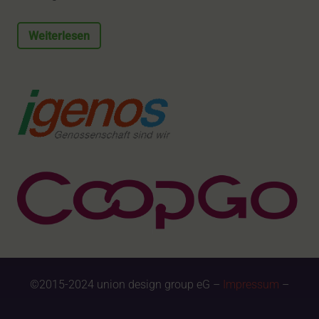
Weiterlesen
©2015-2024 union design group eG –
Impressum
–