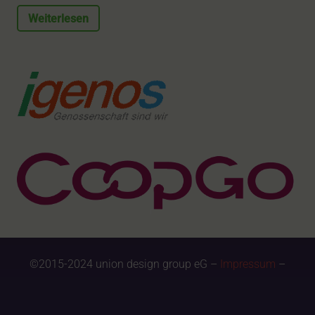
Weiterlesen
©2015-2024 union design group eG –
Impressum
–