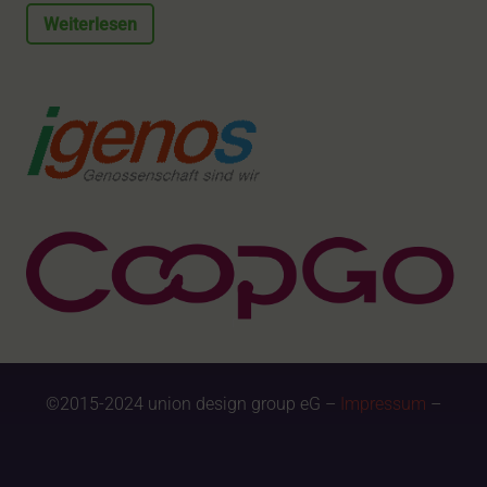
Weiterlesen
©2015-2024 union design group eG –
Impressum
–