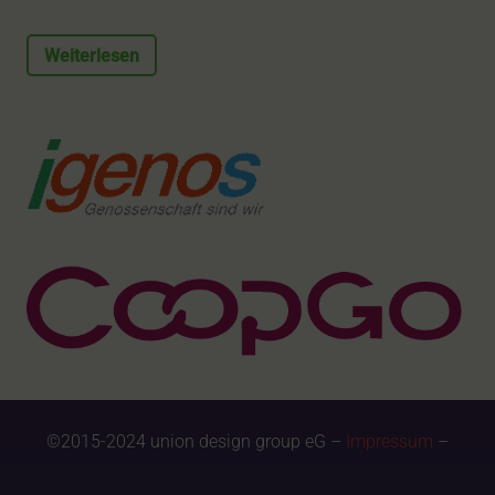
Weiterlesen
©2015-2024 union design group eG –
Impressum
–