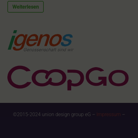
Weiterlesen
©2015-2024 union design group eG –
Impressum
–