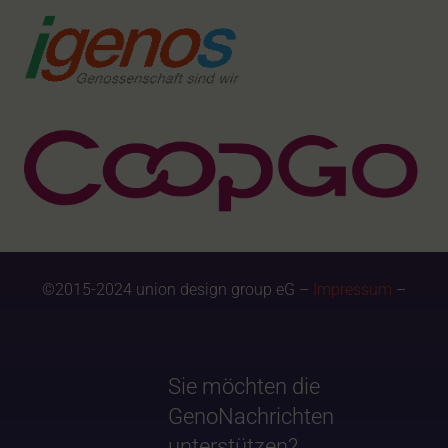
©2015-2024 union design group eG –
Impressum
–
Sie möchten die
GenoNachrichten
unterstützen?