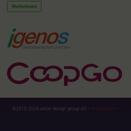
Weiterlesen
©2015-2024 union design group eG –
Impressum
–