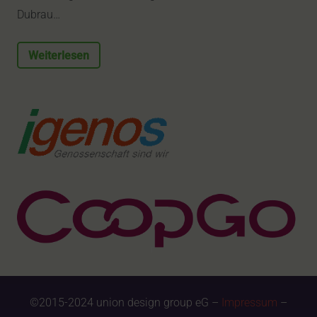
Dubrau…
Weiterlesen
©2015-2024 union design group eG –
Impressum
–