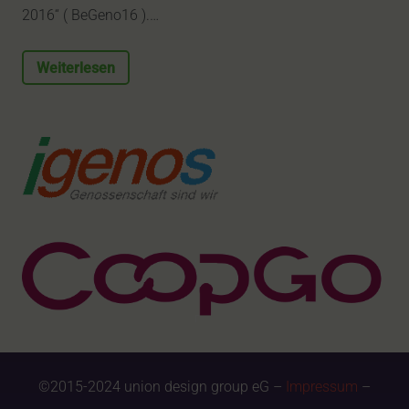
2016“ ( BeGeno16 ).…
Weiterlesen
©2015-2024 union design group eG –
Impressum
–