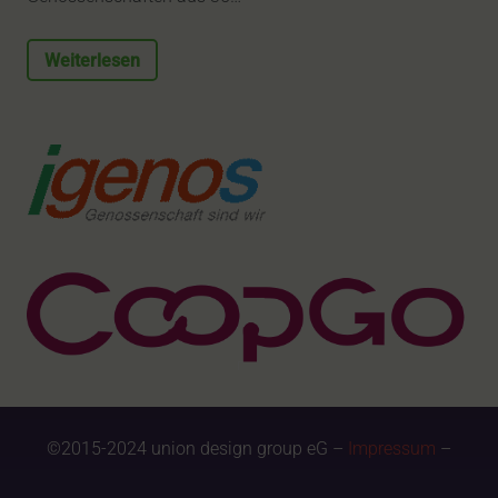
Weiterlesen
©2015-2024 union design group eG –
Impressum
–