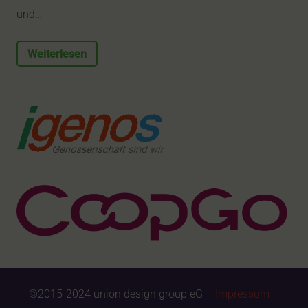
und…
Weiterlesen
©2015-2024 union design group eG –
Impressum
–