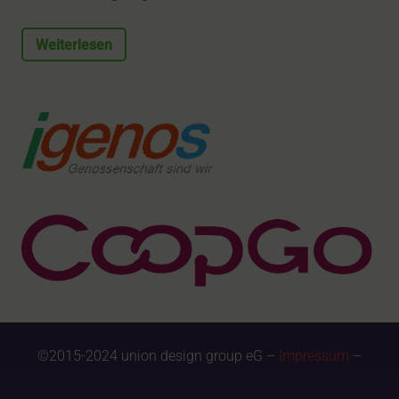
Weiterlesen
©2015-2024 union design group eG –
Impressum
–