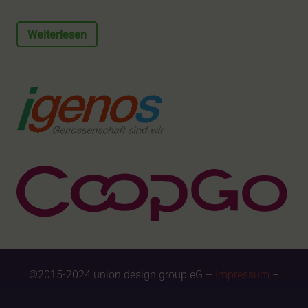
Weiterlesen
©2015-2024 union design group eG –
Impressum
–