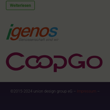
Weiterlesen
©2015-2024 union design group eG –
Impressum
–