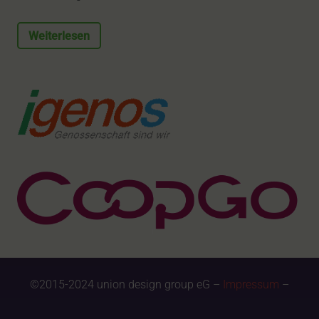
Weiterlesen
©2015-2024 union design group eG –
Impressum
–