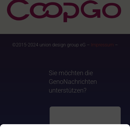
©2015-2024 union design group eG –
Impressum
–
Sie möchten die
GenoNachrichten
unterstützen?