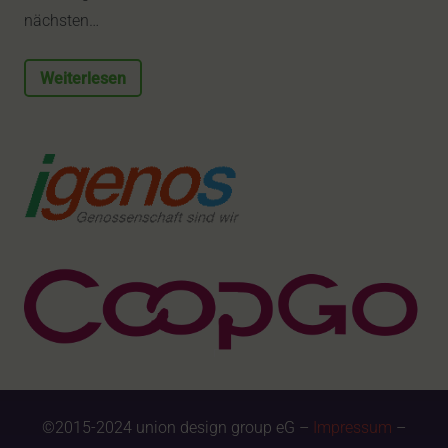
nächsten…
Weiterlesen
©2015-2024 union design group eG –
Impressum
–