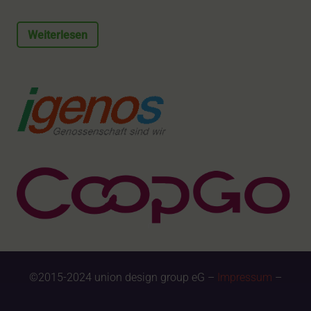
Weiterlesen
©2015-2024 union design group eG –
Impressum
–