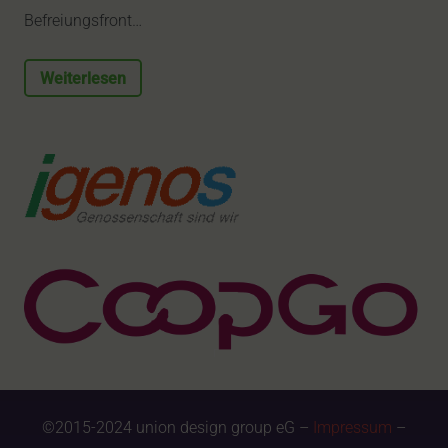
Befreiungsfront…
Weiterlesen
©2015-2024 union design group eG –
Impressum
–