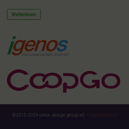
Weiterlesen
©2015-2024 union design group eG –
Impressum
–