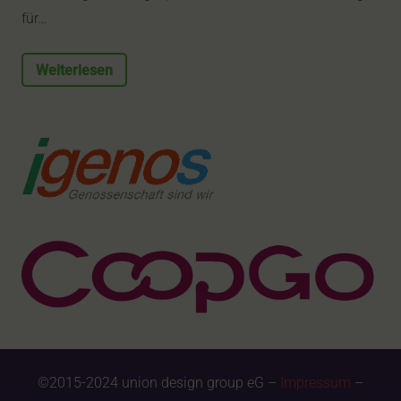
für…
Weiterlesen
©2015-2024 union design group eG –
Impressum
–