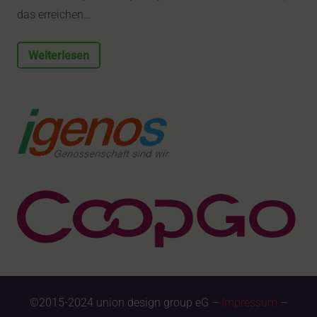
das erreichen…
Weiterlesen
©2015-2024 union design group eG –
Impressum
–