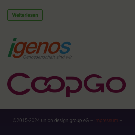
Weiterlesen
©2015-2024 union design group eG –
Impressum
–