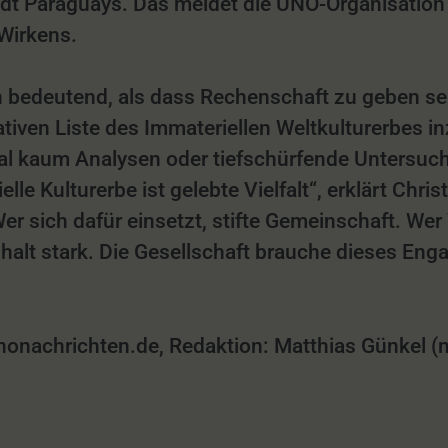
dt Paraguays. Das meldet die UNO-Organisation
Wirkens.
n bedeutend, als dass Rechenschaft zu geben sei
iven Liste des Immateriellen Weltkulturerbes inz
l kaum Analysen oder tiefschürfende Untersuch
e Kulturerbe ist gelebte Vielfalt“, erklärt Chri
Wer sich dafür einsetzt, stifte Gemeinschaft. 
halt stark. Die Gesellschaft brauche dieses Eng
achrichten.de, Redaktion: Matthias Günkel (mg