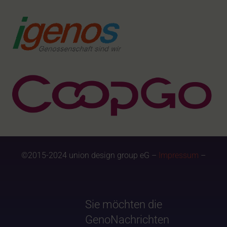
©2015-2024 union design group eG –
Impressum
–
Sie möchten die
GenoNachrichten