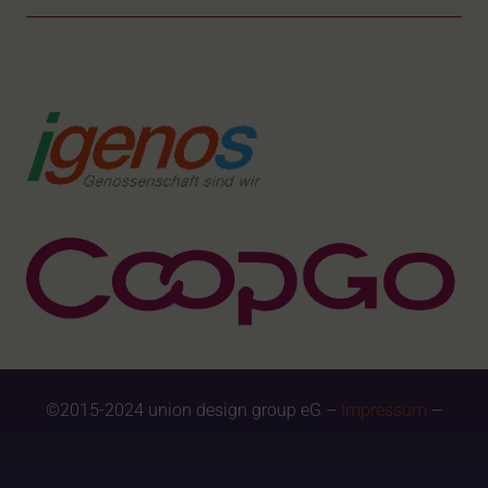
©2015-2024 union design group eG –
Impressum
–