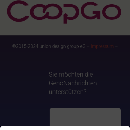
©2015-2024 union design group eG –
Impressum
–
Sie möchten die
GenoNachrichten
unterstützen?