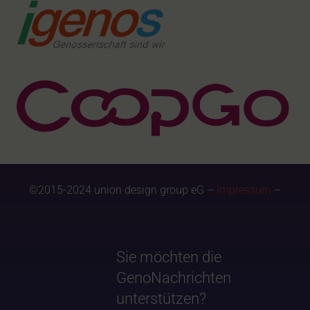
©2015-2024 union design group eG –
Impressum
–
Sie möchten die
GenoNachrichten
unterstützen?