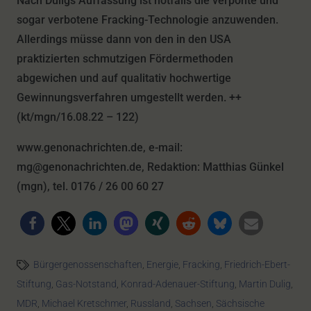
Nach Duligs Auffassung ist notfalls die verpönte und
sogar verbotene Fracking-Technologie anzuwenden.
Allerdings müsse dann von den in den USA
praktizierten schmutzigen Fördermethoden
abgewichen und auf qualitativ hochwertige
Gewinnungsverfahren umgestellt werden. ++
(kt/mgn/16.08.22 – 122)
www.genonachrichten.de, e-mail:
mg@genonachrichten.de, Redaktion: Matthias Günkel
(mgn), tel. 0176 / 26 00 60 27
Bürgergenossenschaften
,
Energie
,
Fracking
,
Friedrich-Ebert-
Stiftung
,
Gas-Notstand
,
Konrad-Adenauer-Stiftung
,
Martin Dulig
,
MDR
,
Michael Kretschmer
,
Russland
,
Sachsen
,
Sächsische