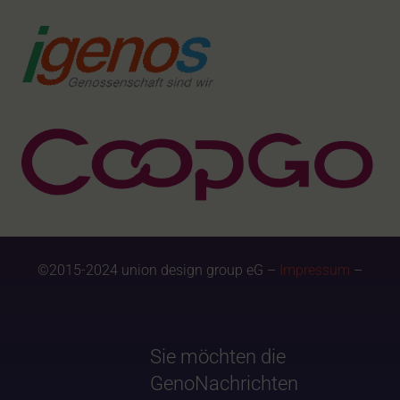
©2015-2024 union design group eG –
Impressum
–
Sie möchten die
GenoNachrichten