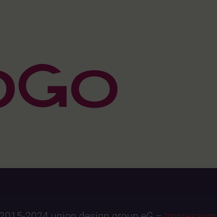
2015-2024 union design group eG –
Impressum