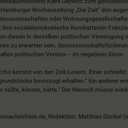
ndesbauministerin Klara Geywitz zum genossens
er Hamburger Wochenzeitung „Die Zeit“ den auge
, Genossenschaften oder Wohnungsgesellschaften
 ihre sozialdemokratische Kombattantin Franzis
on diesen in derselben politischen Vereinigung 
ares zu erwarten sein. Genossenschaftsförderun
alten politischen Vereins – im negativen Sinne.
Echo kommt von den Zeit-Lesern. Einer schreibt
ndstücke bevorzugt erhalten.“ Ein anderer erm
ur sollte, könnte, hätte.“ Der Mensch müsse wied
achrichten.de, Redaktion: Matthias Günkel (mg