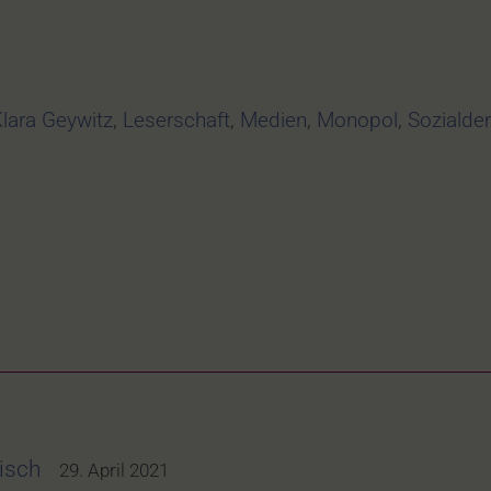
lara Geywitz
,
Leserschaft
,
Medien
,
Monopol
,
Sozialde
tisch
29. April 2021