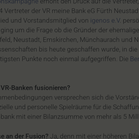
tionskampagne
erhöht den Druck auf die Vertreter,
14 Vertreter der VR meine Bank eG Fürth Neusta
ed und Vorstandsmitglied von
igenos e.V
. pers
s ging um die Frage ob die Gründer der ehemalig
nfeld, Neustadt, Emskirchen, Münchaurach und Ne
senschaften bis heute geschaffen wurde, in di
tigsten Punkte noch einmal aufgegriffen. Die
Be
 VR-Banken fusionieren?
Rahmenbedingungen versprechen sich die Vorst
zielle und personelle Spielräume für die Schaffu
bank mit einer Bilanzsumme von mehr als 5 Mill
se an der Fusion?
Ja, denn mit einer höheren Bi