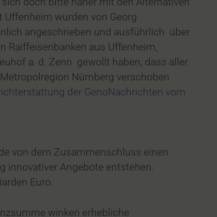
 sich doch bitte näher mit den Alternativen
dt Uffenheim wurden von Georg
önlich angeschrieben und ausführlich über
en Raiffeisenbanken aus Uffenheim,
uhof a. d. Zenn gewollt haben, dass aller
e Metropolregion Nürnberg verschoben
richterstattung der GenoNachrichten vom
ände von dem Zusammenschluss einen
ng innovativer Angebote entstehen.
iarden Euro.
lanzsumme winken erhebliche