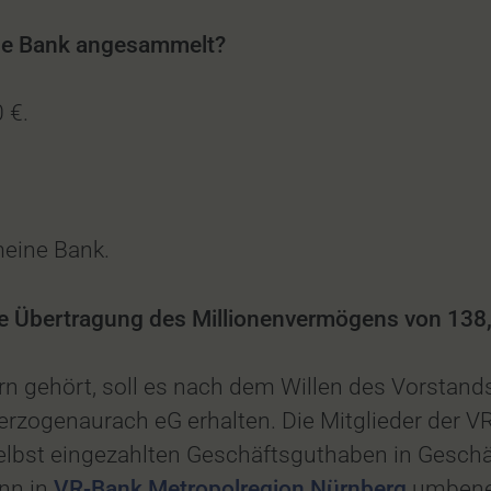
ine Bank angesammelt?
0 €.
meine Bank.
 die Übertragung des Millionenvermögens von 138
rn gehört, soll es nach dem Willen des Vorsta
rzogenaurach eG erhalten. Die Mitglieder der VR
 selbst eingezahlten Geschäftsguthaben in Gesch
nn in
VR-Bank Metropolregion Nürnberg
umbene