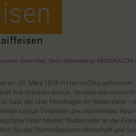
aiffeisen
sionen
,
Geno-Idee
,
Geno-International
,
MONDRAGON C
, des am 30. März 1818 in Hamm/Sieg geborenen,
chon ihre Schatten voraus. So hatte das marient
u Gast, der über Mondragón im Baskenland – ei
rzehnten rührige Triebfeder des marienthaler foru
spfarrer Peter Mörbel,
Studienleiter an der Eva
tlich für die Themenbereiche Wirtschaft und So