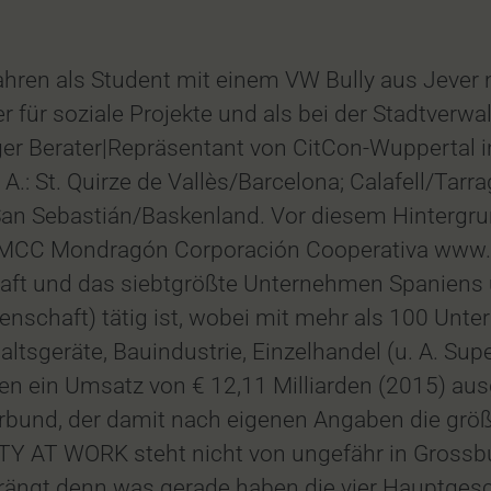
ahren als Student mit einem VW Bully aus Jever 
r für soziale Projekte und als bei der Stadtverw
iger Berater|Repräsentant von CitCon-Wuppertal i
: St. Quirze de Vallès/Barcelona; Calafell/Tarr
 San Sebastián/Baskenland. Vor diesem Hinterg
die MCC Mondragón Corporación Cooperativa ww
haft und das siebtgrößte Unternehmen Spaniens 
nschaft) tätig ist, wobei mit mehr als 100 Unt
tsgeräte, Bauindustrie, Einzelhandel (u. A. Su
nen ein Umsatz von € 12,11 Milliarden (2015) au
und, der damit nach eigenen Angaben die größ
TY AT WORK steht nicht von ungefähr in Grossb
drängt denn was gerade haben die vier Hauptgesch