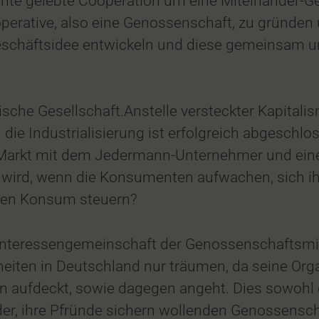
hte gelebte Cooperation um eine Miteinander-Ges
erative, also eine Genossenschaft, zu gründen u
eschäftsidee entwickeln und diese gemeinsam 
ische Gesellschaft.Anstelle versteckter Kapitali
die Industrialisierung ist erfolgreich abgeschlos
e Markt mit dem Jedermann-Unternehmer und eine
m wird, wenn die Konsumenten aufwachen, sich ih
 den Konsum steuern?
 Interessengemeinschaft der Genossenschaftsmit
iten in Deutschland nur träumen, da seine Organ
en aufdeckt, sowie dagegen angeht. Dies sowohl
der, ihre Pfründe sichern wollenden Genossensch