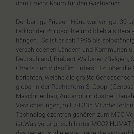
damit mehr Raum für den Gastredner.
Der bärtige Friesen-Hüne war vor gut 30 J
Doktor der Philosophie und blieb als Berate
hängen. So ist er seit 1995 als selbständ
verschiedenen Ländern und Kommunen u. A.
Deutschland; Brabant-Wallonien/Belgien;
Charts und Videofilm unterstützt über 
berichten, welche die größte Genossensc
global in der
Rechtsform
S. Coop. (Genosse
Maschinenbau, Automobilindustrie, Haushal
Versicherungen, mit 74.335 MitarbeiterIn
Technologiezentren gehören zum MCC Verb
ist.Was verbirgt sich hinter MCC? HUMATI
das gehen ist die erste Frage die sich auf