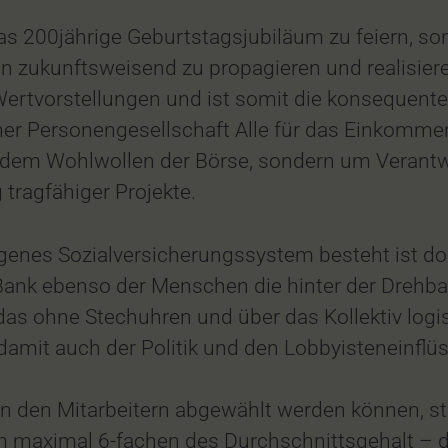
das 200jährige Geburtstagsjubiläum zu feiern, 
 zukunftsweisend zu propagieren und realisiere
Wertvorstellungen und ist somit die konsequent
ner Personengesellschaft Alle für das Einkommen
on dem Wohlwollen der Börse, sondern um Verant
tragfähiger Projekte.
genes Sozialversicherungssystem besteht ist do
 Bank ebenso der Menschen die hinter der Drehb
das ohne Stechuhren und über das Kollektiv log
it auch der Politik und den Lobbyisteneinflüss
on den Mitarbeitern abgewählt werden können, st
maximal 6-fachen des Durchschnittsgehalt – di