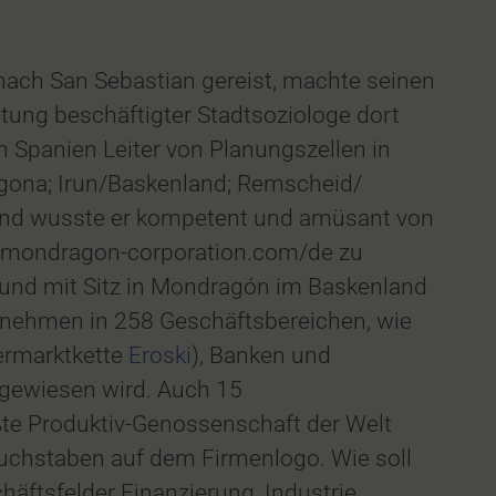
nach San Sebastian gereist, machte seinen
altung beschäftigter Stadtsoziologe dort
n Spanien Leiter von Planungszellen in
agona; Irun/Baskenland; Remscheid/
rund wusste er kompetent und amüsant von
w.mondragon-corporation.com/de zu
und mit Sitz in Mondragón im Baskenland
ernehmen in 258 Geschäftsbereichen, wie
permarktkette
Eroski
), Banken und
sgewiesen wird. Auch 15
te Produktiv-Genossenschaft der Welt
uchstaben auf dem Firmenlogo. Wie soll
äftsfelder Finanzierung, Industrie,