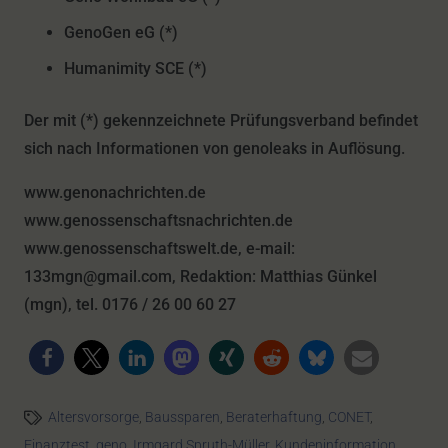
GenoGen eG (*)
Humanimity SCE (*)
Der mit (*) gekennzeichnete Prüfungsverband befindet
sich nach Informationen von genoleaks in Auflösung.
www.genonachrichten.de
www.genossenschaftsnachrichten.de
www.genossenschaftswelt.de, e-mail:
133mgn@gmail.com, Redaktion: Matthias Günkel
(mgn), tel. 0176 / 26 00 60 27
Altersvorsorge
,
Baussparen
,
Beraterhaftung
,
CONET
,
Finanztest
,
geno
,
Irmgard Spruth-Müller
,
Kundeninformation
,