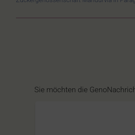
Zuckergenossenschaft Mandurvia in Parag
Sie möchten die GenoNachrich