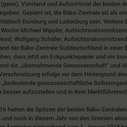
(geno). Vorstand und Aufsichtsrat der beiden 
egeben. Geplant ist, die Bäko-Zentrale eG als ei
ritätisch Duisburg und Ladenburg sein. Weitere 
er Woche Michael Wippler, Aufsichtsratsvorsitze
Nord, Wolfgang Schäfer, Aufsichtsratsvorsitzen
and der Bäko-Zentrale Süddeutschland in einer 
en, dass jetzt ein Eckpunktepapier und ein konk
e Nord die „übernehmende Genossenschaft“ und d
Verschmelzung erfolge vor dem Hintergrund des
 die „bedeutende genossenschaftliche Selbstorgan
besser aufzustellen und in ihrer Marktführersch
2016 hatten die Spitzen der beiden Bäko-Zentra
und noch in diesem Jahr von den Gremien absch