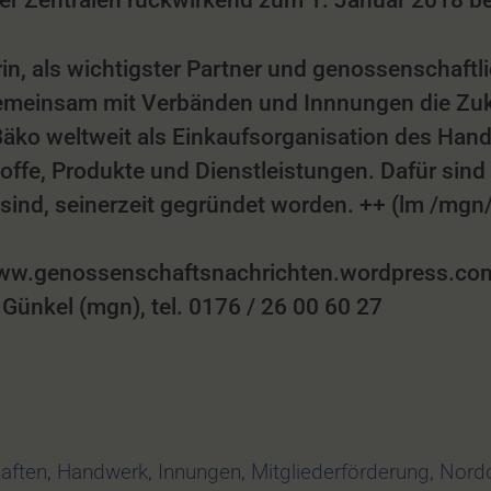
r Zentralen rückwirkend zum 1. Januar 2018 b
in, als wichtigster Partner und genossenschaft
emeinsam mit Verbänden und Innnungen die Zuk
Bäko weltweit als Einkaufsorganisation des Handw
toffe, Produkte und Dienstleistungen. Dafür si
sind, seinerzeit gegründet worden. ++ (lm /mgn
w.genossenschaftsnachrichten.wordpress.com,
ünkel (mgn), tel. 0176 / 26 00 60 27
aften
,
Handwerk
,
Innungen
,
Mitgliederförderung
,
Nord