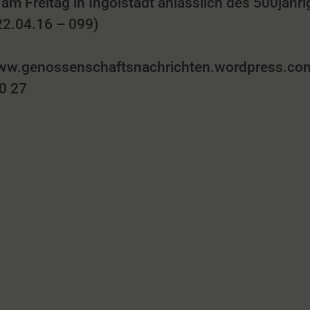
am Freitag in Ingolstadt anlässlich des 500jäh
22.04.16 – 099)
w.genossenschaftsnachrichten.wordpress.com,
60 27