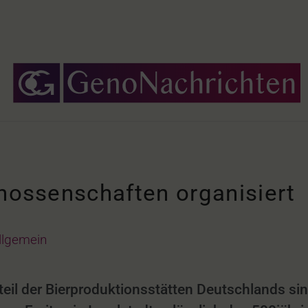
enossenschaften organisiert
llgemein
ßteil der Bierproduktionsstätten Deutschlands si