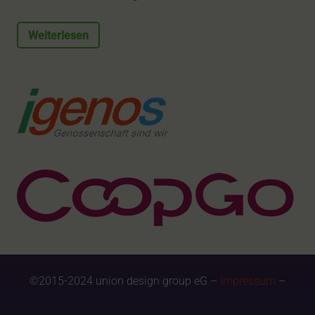
Weiterlesen
©2015-2024 union design group eG –
Impressum
–